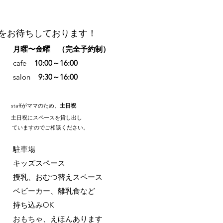
をお待ちしております！
時間
月曜〜金曜 （完全予約制）
afe
10:00～16:00
lon
9:30～16:00
staffがママのため、
土日祝
土日祝にスペースを貸し出し
すのでご相談ください。
​ 駐車場
キッズスペース
乳
、おむつ替えスペース
ーカー、離乳食など
込みOK
もちゃ、えほんあります