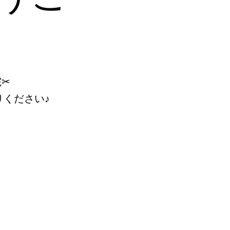
院✂
ください♪