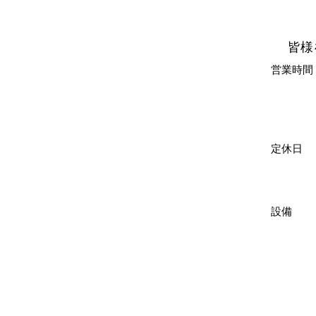
皆様
営業
c
sa
定休
日
ていま
設備 
授
ベビ
持ち
​ お