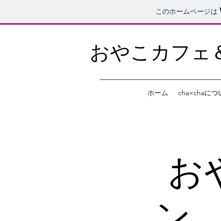
このホームページは
おやこカフェ＆サ
ホーム
cha×chaに
お
ン 