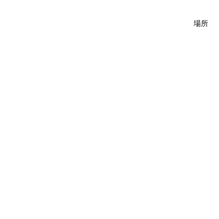
場所 
できる変
の
裏か